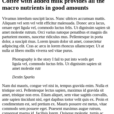
Coffee with added milk provides all the
macro nutrients in good amounts
Vivamus interdum suscipit lacus. Nunc ultrices accumsan mattis.
Aliquam vel sem vel velit efficitur malesuada. Donec arcu lacus,
ornare eget ligula vel, commodo luctus felis. Ut dignissim sapien sit
amet molestie rutrum. Orci varius natoque penatibus et magnis dis
parturient montes, nascetur ridiculus mus. Pellentesque in porta
dolor, a suscipit risus. Lorem ipsum dolor sit amet, consectetur
adipiscing elit. Cras ac arcu in lorem rhoncus ullamcorper. Ut at
nulla ut libero mollis viverra sed vitae purus.
Photography is the story I fail to put into words get
ligula vel, commodo luctus felis. Ut dignissim sapien sit
amet molestie rutr
Destin Sparks
Nam dui mauris, congue vel nisi in, tempus gravida enim. Nulla et
tristique orci. Pellentesque lectus sapien, maximus id gravida sit
amet, tristique non eros. Etiam aliquet, sem vitae sagittis convallis,
ante sapien tincidunt nisl, eget dapibus tortor velit quis ex. Proin et
condimentum est, sed pretium ex. Mauris posuere est metus, vitae
commodo sem posuere eget. Praesent maximus augue rutrum,
consequat magna id, facilisis lorem. Quisque molestie, turpis ac